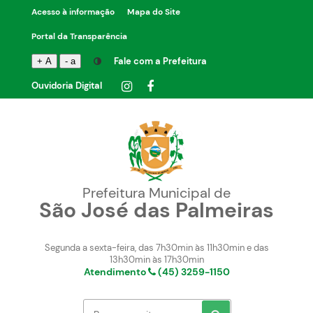
Acesso à informação
Mapa do Site
Portal da Transparência
Fale com a Prefeitura
+ A
- a
Ouvidoria Digital
Prefeitura Municipal de
São José das Palmeiras
Segunda a sexta-feira, das 7h30min às 11h30min e das
13h30min às 17h30min
Atendimento
(45) 3259-1150