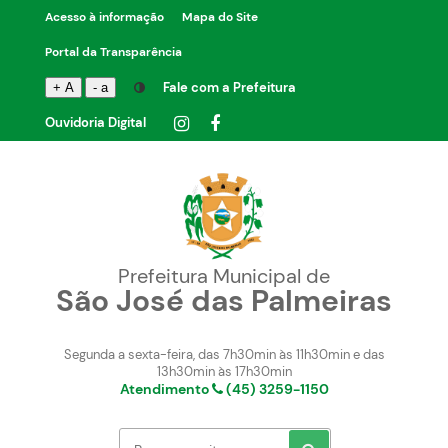
Acesso à informação
Mapa do Site
Portal da Transparência
Fale com a Prefeitura
+ A
- a
Ouvidoria Digital
Prefeitura Municipal de
São José das Palmeiras
Segunda a sexta-feira, das 7h30min às 11h30min e das
13h30min às 17h30min
Atendimento
(45) 3259-1150