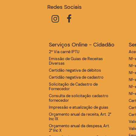
Redes Sociais
Serviços Online - Cidadão
Se
2ª Via carnê IPTU
Ace
Emissão de Guias de Receitas
Nf-
Diversas
Nf-e
Certidão negativa de débitos
Nf-
Certidão negativa de cadastro
Nf-
Solicitação de Cadastro de
Nf-
Fornecedor
Nf-
Consulta de solicitação cadastro
fornecedor
Cer
Impressão e atualização de guias
Cer
Orçamento anual da receita, Art. 2°
Cer
Inc IX
Val
Orçamento anual da despesa, Art.
Val
2° Inc X
Emi