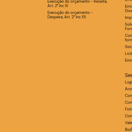
Execução do orçamento - Receita,
Art. 2° Inc XI
Emi
Div
Execução do orçamento -
Despesa, Art. 2° Inc XII
Imp
Sol
For
Con
for
Sis
Lic
Emi
Se
Log
Aco
Con
Com
Fic
Con
Val
Bio