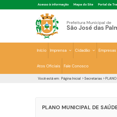
Acesso à informação
Mapa do Site
Portal da Tr
Prefeitura Municipal de
São José das Pal
Início
Imprensa
Cidadão
Empresa
Atos Oficiais
Fale Conosco
Você está em:
Página Inicial
> Secretarias >
PLANO 
PLANO MUNICIPAL DE SAÚD