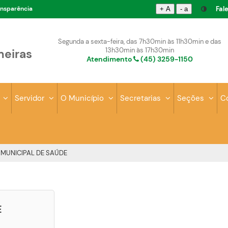
ansparência
Fal
+ A
- a
Segunda a sexta-feira, das 7h30min às 11h30min e das
13h30min às 17h30min
meiras
Atendimento
(45) 3259-1150
s
Servidor
O Município
Secretarias
Seções
C
MUNICIPAL DE SAÚDE
E