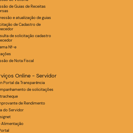
ssão de Guias de Receitas
ersas
ressão e atualização de guias
icitação de Cadastro de
necedor
sulta de solicitação cadastro
necedor
tema Nf-e
itações
ssão de Nota Fiscal
rviços Online - Servidor
in Portal da Transparência
mpanhamento de solicitações
tracheque
provante de Rendimento
ha do Servidor
signet
e Alimentação
Portal