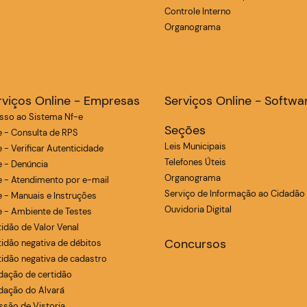
Controle Interno
Organograma
rviços Online - Empresas
Serviços Online - Softwa
sso ao Sistema Nf-e
Seções
e - Consulta de RPS
Leis Municipais
 - Verificar Autenticidade
Telefones Úteis
e - Denúncia
Organograma
e - Atendimento por e-mail
Serviço de Informação ao Cidadão
e - Manuais e Instruções
Ouvidoria Digital
e - Ambiente de Testes
tidão de Valor Venal
Concursos
tidão negativa de débitos
tidão negativa de cadastro
idação de certidão
idação do Alvará
ssão de Vistoria