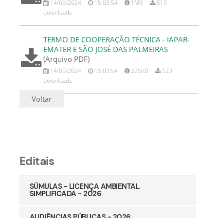
14/05/2024
15:03:54
1MB
519
downloads
TERMO DE COOPERAÇÃO TÉCNICA - IAPAR-
EMATER E SÃO JOSÉ DAS PALMEIRAS
(Arquivo PDF)
14/05/2024
15:03:54
225KB
523
downloads
Voltar
Editais
SÚMULAS - LICENÇA AMBIENTAL
SIMPLIFICADA - 2026
AUDIÊNCIAS PÚBLICAS - 2026