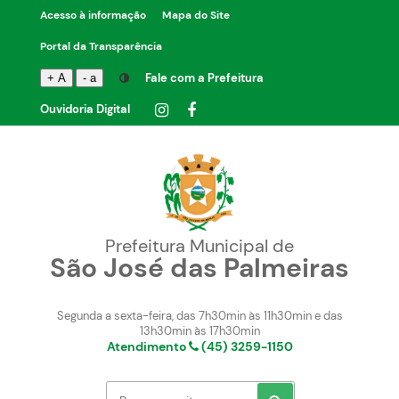
Acesso à informação
Mapa do Site
Portal da Transparência
Fale com a Prefeitura
+ A
- a
Ouvidoria Digital
Prefeitura Municipal de
São José das Palmeiras
Segunda a sexta-feira, das 7h30min às 11h30min e das
13h30min às 17h30min
Atendimento
(45) 3259-1150