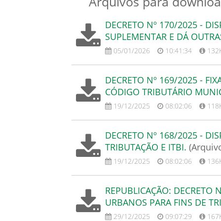
Arquivos para downloa
DECRETO Nº 170/2025 - DI
SUPLEMENTAR E DÁ OUTRA
05/01/2026
10:41:34
132
DECRETO Nº 169/2025 - FI
CÓDIGO TRIBUTÁRIO MUNIC
19/12/2025
08:02:06
118
DECRETO Nº 168/2025 - DI
TRIBUTAÇÃO E ITBI.
(Arquiv
19/12/2025
08:02:06
136
REPUBLICAÇÃO: DECRETO Nº
URBANOS PARA FINS DE TRI
29/12/2025
09:07:29
167