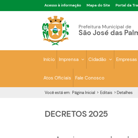
Acesso à informação
Mapa do Site
Portal da Tr
Prefeitura Municipal de
São José das Pal
Início
Imprensa
Cidadão
Empresa
Atos Oficiais
Fale Conosco
Você está em:
Página Inicial
>
Editais
>
Detalhes
DECRETOS 2025