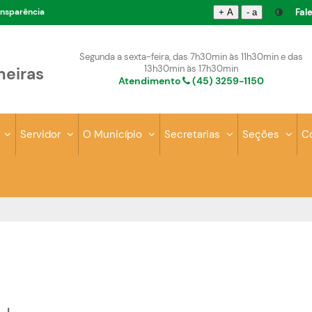
ansparência
Fal
+ A
- a
Segunda a sexta-feira, das 7h30min às 11h30min e das
13h30min às 17h30min
meiras
Atendimento
(45) 3259-1150
s
Servidor
O Município
Secretarias
Seções
C